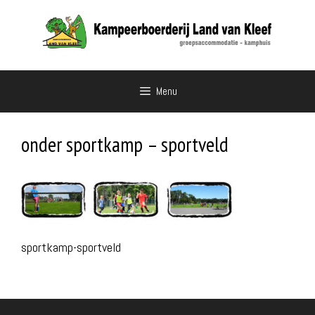
Ga
naar
de
inhoud
Menu
onder sportkamp – sportveld
sportkamp-sportveld