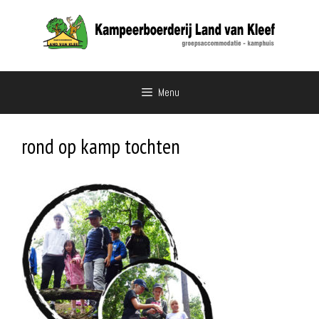
Ga
naar
de
inhoud
Menu
rond op kamp tochten