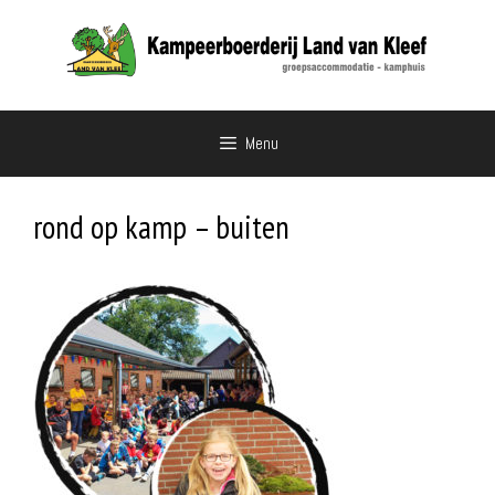
Ga
naar
de
inhoud
Menu
rond op kamp – buiten