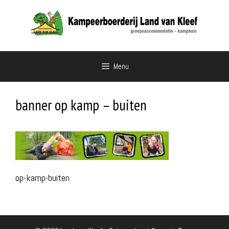
Ga
naar
de
inhoud
Menu
banner op kamp – buiten
op-kamp-buiten