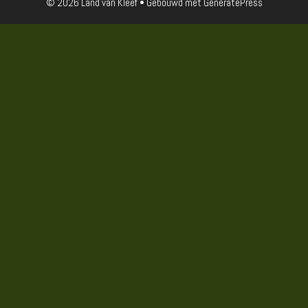
© 2026 Land van Kleef
• Gebouwd met
GeneratePress