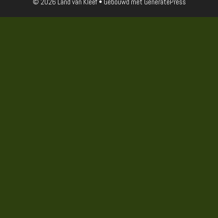
© 2026 Land van Kleef
• Gebouwd met
GeneratePress