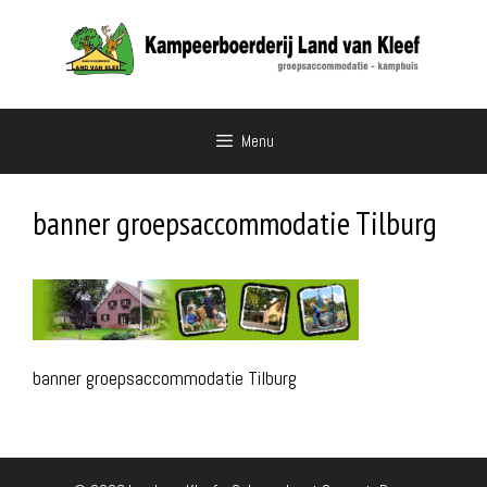
Ga
naar
de
inhoud
Menu
banner groepsaccommodatie Tilburg
banner groepsaccommodatie Tilburg