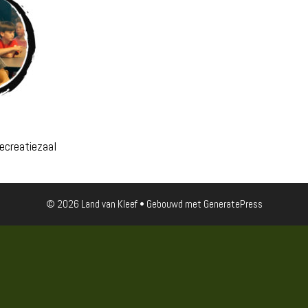
ecreatiezaal
© 2026 Land van Kleef
• Gebouwd met
GeneratePress