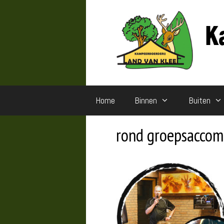
Ga
naar
de
inhoud
Home
Binnen
Buiten
rond groepsaccom