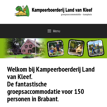
Ga
naar
de
inhoud
Menu
Welkom bij Kampeerboerderij Land
van Kleef.
De fantastische
groepsaccommodatie voor 150
personen in Brabant
.