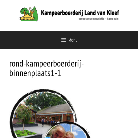
Ga
naar
de
inhoud
Menu
rond-kampeerboerderij-
binnenplaats1-1