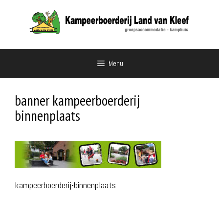
Ga
naar
de
inhoud
Menu
banner kampeerboerderij
binnenplaats
kampeerboerderij-binnenplaats